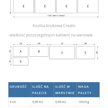
Kostka brukowa Creato
-wielkość poszczególnych kamieni na warstwie
GRUBOŚĆ
ILOŚĆ NA
ILOŚĆ W
WAGA
PALECIE
WARSTWIE
PALETY
6 cm
9,90 m2
0,99 m2
1350 kg